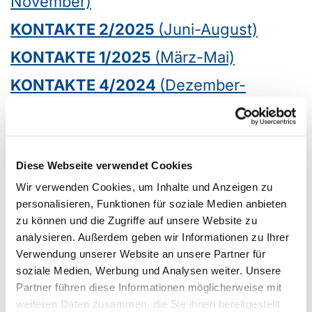
November)
KONTAKTE 2/2025
(Juni-August)
KONTAKTE 1/2025
(März-Mai)
KONTAKTE 4/2024
(Dezember-
Februar)
KONTAKTE 3/2024
(September-
November)
Diese Webseite verwendet Cookies
KONTAKTE 2/2024
(Juni-August)
Wir verwenden Cookies, um Inhalte und Anzeigen zu
personalisieren, Funktionen für soziale Medien anbieten
KONTAKTE 1/2024
(März-Mai)
zu können und die Zugriffe auf unsere Website zu
analysieren. Außerdem geben wir Informationen zu Ihrer
KONTAKTE 4/2023
(Dezember-
Verwendung unserer Website an unsere Partner für
Februar)
soziale Medien, Werbung und Analysen weiter. Unsere
Partner führen diese Informationen möglicherweise mit
KONTAKTE 3/2023
(September-
weiteren Daten zusammen, die Sie ihnen bereitgestellt