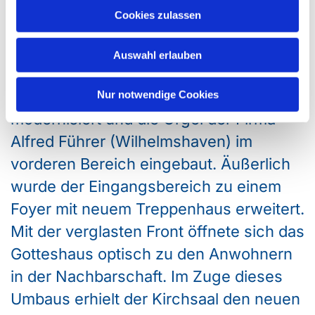
kirchenmusikalischen Angeboten.
Cookies zulassen
Im Laufe der 70 Jahre hat der Kirchsaal
Meckinghoven zwei große bauliche
Auswahl erlauben
Veränderungen erfahren: 1980/1981
wurde der Gottesdienstraum
Nur notwendige Cookies
modernisiert und die Orgel der Firma
Alfred Führer (Wilhelmshaven) im
vorderen Bereich eingebaut. Äußerlich
wurde der Eingangsbereich zu einem
Foyer mit neuem Treppenhaus erweitert.
Mit der verglasten Front öffnete sich das
Gotteshaus optisch zu den Anwohnern
in der Nachbarschaft. Im Zuge dieses
Umbaus erhielt der Kirchsaal den neuen