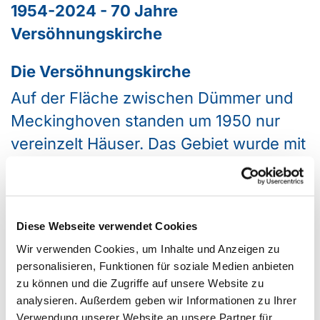
1954-2024 - 70 Jahre
Versöhnungskirche
Die Versöhnungskirche
Auf der Fläche zwischen Dümmer und
Meckinghoven standen um 1950 nur
vereinzelt Häuser. Das Gebiet wurde mit
Wohnbebauung überplant, und für die
zukünftige Bevölkerung sollte ein
kirchliches Zentrum errichtet werden.
Diese Webseite verwendet Cookies
Die Grundsteinlegung erfolgte am 23.
Wir verwenden Cookies, um Inhalte und Anzeigen zu
August 1953. Am 14. März 1954 wurde
personalisieren, Funktionen für soziale Medien anbieten
der neu errichtete „Kirchsaal
zu können und die Zugriffe auf unsere Website zu
analysieren. Außerdem geben wir Informationen zu Ihrer
Meckinghoven“ – so der ursprüngliche
Verwendung unserer Website an unsere Partner für