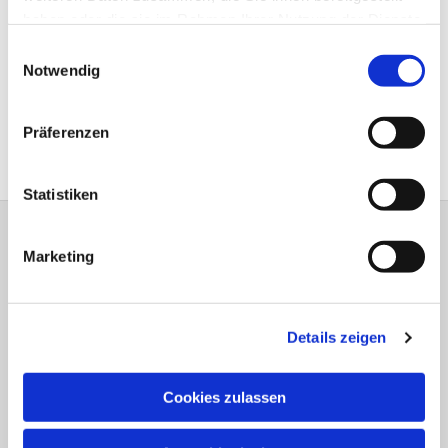
25 Jahre - Silberne Hochzeit
haben oder die sie im Rahmen Ihrer Nutzung der Dienste
50 Jahre - Goldene Hochzeit
gesammelt haben.
Einwilligungsauswahl
60 Jahre - Diamantene Hochzeit
Notwendig
65 Jahre - Eiserne Hochzeit
70 Jahre - Gnadenhochzeit
75 Jahre - Kronjuwelenhochzeit
Präferenzen
Statistiken
Evangelische Kirchengemeinde Datteln
Marketing
Pevelingstraße 30 45711 Datteln
Telefon:
02363-2341
re-kg-
datteln@ekvw.de
Details zeigen
Cookies zulassen