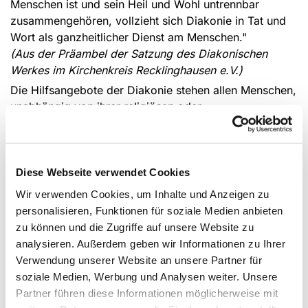
Menschen ist und sein Heil und Wohl untrennbar
zusammengehören, vollzieht sich Diakonie in Tat und
Wort als ganzheitlicher Dienst am Menschen."
(Aus der Präambel der Satzung des Diakonischen
Werkes im Kirchenkreis Recklinghausen e.V.)
Die Hilfsangebote der Diakonie stehen allen Menschen,
unabhängig von ihrer religiösen oder
weltanschaulichen Orientierung, offen.
Da auch das Diakonische Werk zu massiven
Diese Webseite verwendet Cookies
Einsparungen gezwungen ist, endet leider eine lange
Wir verwenden Cookies, um Inhalte und Anzeigen zu
Ära des Zusammenwirkens von Kirchengemeinden,
personalisieren, Funktionen für soziale Medien anbieten
Kirchenkreis und Diakonischem Werk im Bereich der
zu können und die Zugriffe auf unsere Website zu
Beratungsdienste - auch in Datteln.
analysieren. Außerdem geben wir Informationen zu Ihrer
Über die laufenden Veränderungen und die neue
Verwendung unserer Website an unsere Partner für
Angebotsstruktur informieren Sie sich bitte auf der
soziale Medien, Werbung und Analysen weiter. Unsere
Homepage des
Diakonischen Werks im Kirchenkreis
Partner führen diese Informationen möglicherweise mit
Recklinghausen.