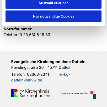
Chance, ihr Leben selbst in die Hand zu nehmen.
Auswahl erlauben
Die Mitarbeiterinnen aus dem Frauenhauses bieten
auch Informationsveranstaltungen an.
Nur notwendige Cookies
Nehmen Sie Kontakt zu uns auf. Wir sind für Sie da.
Notrufnummer
Telefon (0 23 63) 6 18 83
Evangelische Kirchengemeinde Datteln
Pevelingstraße 30 45711 Datteln
Telefon:
02363-2341
re-kg-
datteln@ekvw.de